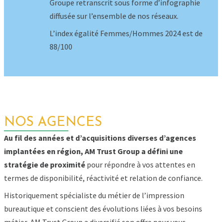
NOS AGENCES
Au fil des années et d’acquisitions diverses d’agences
implantées en région, AM Trust Group a défini une
stratégie de proximité
pour répondre
à vos attentes en
termes de
disponibilité, réactivité et relation de confiance.
Historiquement spécialiste du métier de l’impression
bureautique et conscient des évolutions liées à vos besoins
métier, AM Trust Group a diversifié son offre pour vous
accompagner sur un spectre plus global avec,
notamment, les systèmes d’informations (IT &
communication digitale) et la téléphonie.
Aujourd’hui, le Groupe compte 18 agences réparties en
France métropolitaine (hors Corse)
avec 280
AMbassadeurs pour vous
épauler
au quotidien : audit &
conseil, assistance technique (in situ ou à distance), gestion