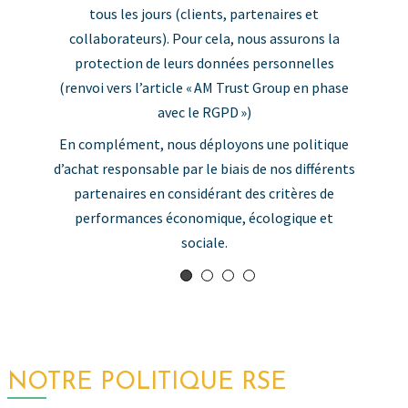
litique
mo
agences – élément détaillé après, en section 2.5 de
ifférents
respo
cette partie).
res de
Polit
ue et
NOTRE POLITIQUE RSE
LE PARTENARIAT AVEC
CONIBI
Conibi est le premier consortium dédié à la
collecte et à la valorisation des
consommables d’impression. Il met à