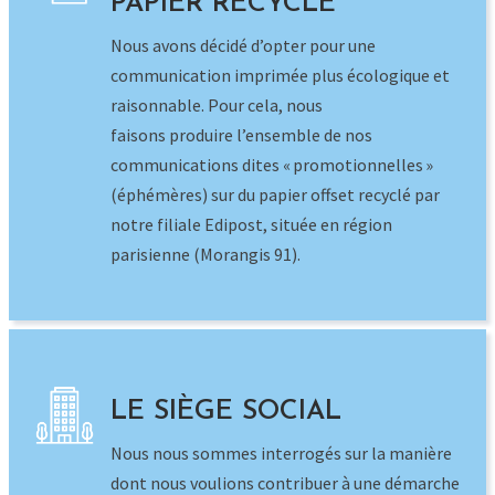
parisienne (Morangis 91).
LE SIÈGE SOCIAL
Nous nous sommes interrogés sur la manière
dont nous voulions contribuer à une démarche
écoresponsable.
Aussi, depuis 2016, le siège social du Groupe
est établi dans l’immeuble FrontOffice 92
certifié HQE® Exploitation. Il a été reconnu
très performant dans 7 des 14 cibles HQE. Il
est conforme à la RT 2005 – 10 %. La gestion
de la température, de l’énergie, de l’eau, des
déchets et l’entretien des jardins sont