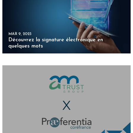
AOÛT 27, 2021
AM Trust Group prend ses quartiers chez
Praeferentia