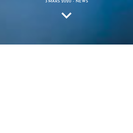
3 MARS 2020
-
NEWS
.
.
À l’heure du « tout numérique », les entreprises sont
constamment confrontées à de nouveaux enjeux : la
transformation digitale et l’augmentation marquée d’objets
connectés, entre autres. Malheureusement, ces derniers
peuvent conduire à certains désagréments tels que
l’espionnage industriel, le vol de données sensibles chiffrées,