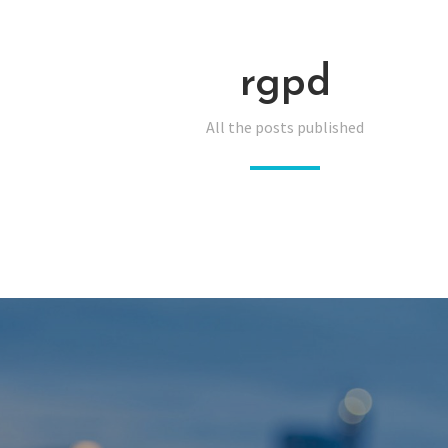
rgpd
All the posts published