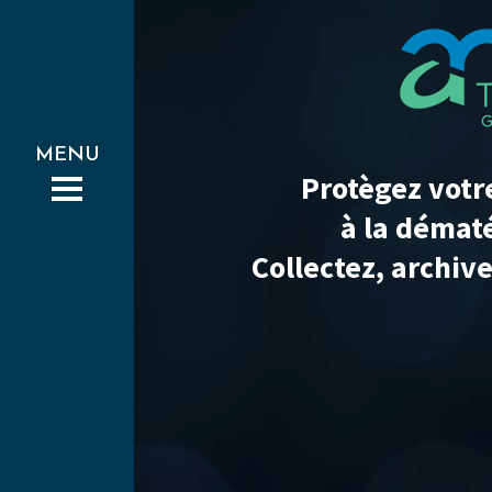
Protègez votr
à la démat
Collectez, archiv