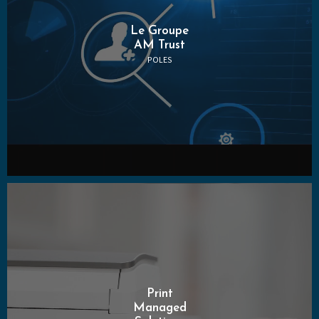
Le Groupe
AM Trust
POLES
Print
Managed